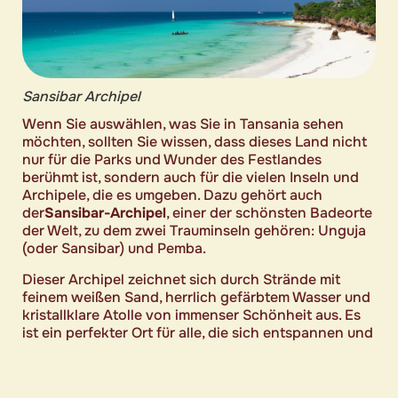
Sansibar Archipel
Wenn Sie auswählen, was Sie in Tansania sehen
möchten, sollten Sie wissen, dass dieses Land nicht
nur für die Parks und Wunder des Festlandes
berühmt ist, sondern auch für die vielen Inseln und
Archipele, die es umgeben. Dazu gehört auch
der
Sansibar-Archipel
, einer der schönsten Badeorte
der Welt, zu dem zwei Trauminseln gehören: Unguja
(oder Sansibar) und Pemba.
Dieser Archipel zeichnet sich durch Strände mit
feinem weißen Sand, herrlich gefärbtem Wasser und
kristallklare Atolle von immenser Schönheit aus. Es
ist ein perfekter Ort für alle, die sich entspannen und
den Strand, Tauchaktivitäten und
Riesenschildkröten genießen möchten, die an den
Stränden des Archipels nisten, um zu brüten.