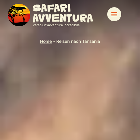
Home
-
Reisen nach Tansania