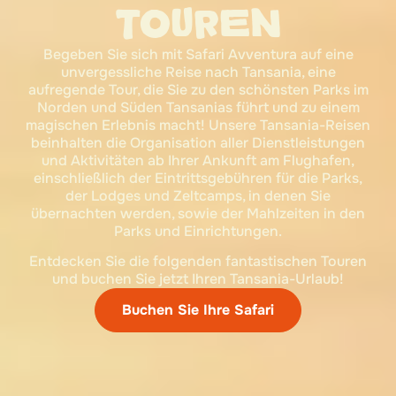
TOUREN
Begeben Sie sich mit Safari Avventura auf eine
unvergessliche Reise nach Tansania, eine
aufregende Tour, die Sie zu den schönsten Parks im
Norden und Süden Tansanias führt und zu einem
magischen Erlebnis macht! Unsere Tansania-Reisen
beinhalten die Organisation aller Dienstleistungen
und Aktivitäten ab Ihrer Ankunft am Flughafen,
einschließlich der Eintrittsgebühren für die Parks,
der Lodges und Zeltcamps, in denen Sie
übernachten werden, sowie der Mahlzeiten in den
Parks und Einrichtungen.
Entdecken Sie die folgenden fantastischen Touren
und buchen Sie jetzt Ihren Tansania-Urlaub!
Buchen Sie Ihre Safari