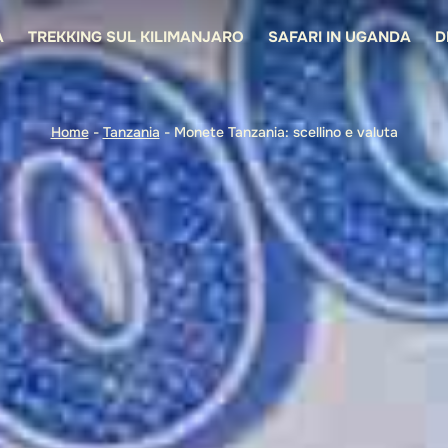
A
TREKKING SUL KILIMANJARO
SAFARI IN UGANDA
D
Home
-
Tanzania
-
Monete Tanzania: scellino e valuta