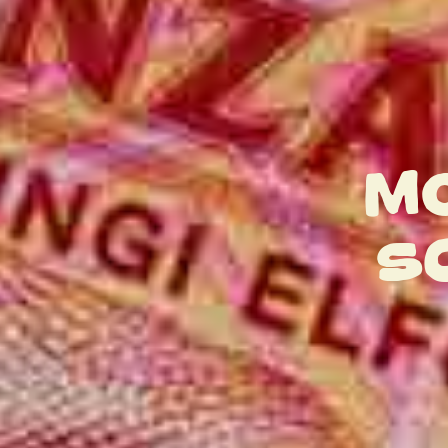
MO
SC