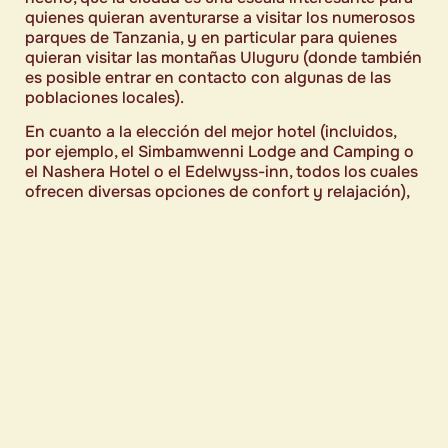
quienes quieran aventurarse a visitar los numerosos
parques de Tanzania, y en particular para quienes
quieran visitar las montañas Uluguru (donde también
es posible entrar en contacto con algunas de las
poblaciones locales).
En cuanto a la elección del mejor hotel (incluidos,
por ejemplo, el Simbamwenni Lodge and Camping o
el Nashera Hotel o el Edelwyss-inn, todos los cuales
ofrecen diversas opciones de confort y relajación),
hay que recordar que depende mucho de las
necesidades y exigencias de cada uno, así como de
su presupuesto: es bastante habitual que los turistas
que vienen a visitar estas zonas no estén
especialmente interesados en aspectos como la
piscina, la sala de relajación u otros extras que
podrían incrementar el coste de la estancia, sino que
prefieren centrarse en aspectos como la ubicación o
la proximidad a los lugares de interés más
auténticos.
En cualquier caso, siempre es buena idea explicar tus
necesidades al operador turístico para estar seguro