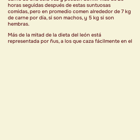
horas seguidas después de estas suntuosas
comidas, pero en promedio comen alrededor de 7 kg
de carne por día, si son machos, y 5 kg si son
hembras.
Más de la mitad de la dieta del león está
representada por ñus, a los que caza fácilmente en el
Serengeti
, aprovechando las migraciones masivas.
Los ejemplares, sin embargo, que habitan en las
zonas del
Parque Nacional del Lago Manyara
, suelen
alimentarse de búfalos negros, siendo este el animal
más extendido en la zona.
Comida preferida:
cebras, antílopes, ñus, kudus y
animales más grandes como los búfalos.
VIDA SOCIAL Y
COMPORTAMIENTO.
Los leones tienen una característica en común que
los diferencia de todos los demás felinos, es decir,