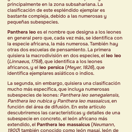
principalmente en la zona subsahariana. La
clasificación de este espléndido ejemplar es
bastante compleja, debido a las numerosas y
pequeñas subespecies.
Panthera leo
es el nombre que designa a los leones
en general pero que, cada vez más, se identifica con
la especie africana, la más numerosa. También hay
otras dos escuelas de pensamiento. La primera
quisiera la macrodivisión en dos especies, el
leo leo
(
Linnaeus
,
1758
), que identifica a los leones
africanos, y el
leo persica
(
Meyer, 1826
), que
identifica ejemplares asiáticos o indios.
La segunda, sin embargo, quisiera una clasificación
mucho más específica, que incluya numerosas
subespecies de leones
: Panthera leo senegalensis,
Panthera leo nubica y Panthera leo massaicus
, en
función del área de difusión. En este artículo
descubriremos las características y detalles de una
subespecie en concreto, el león africano más
extendido, el
Panthera leo massaicus
(
Neumann,
1900
) también conocido como león masai, león de