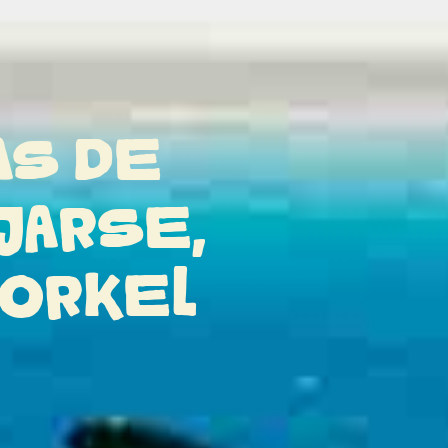
AS DE
JARSE,
NORKEL