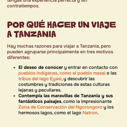
tengas una experiencia perfecta y sin
contratiempos.
POR QUÉ HACER UN VIAJE
A TANZANIA
Hay muchas razones para viajar a Tanzania, pero
pueden agruparse principalmente en tres motivos
diferentes:
El deseo de conocer
y entrar en contacto con
pueblos indígenas, como el pueblo masai
o las
tribus del lago Eyasi
, y descubrir las
costumbres y tradiciones de estas culturas
lejanas y peculiares.
Contempla las maravillas de Tanzania y sus
fantásticos paisajes
, como la impresionante
Zona de Conservación del Ngorongoro
y los
hermosos lagos, como el lago
Natron
.
Vive un safari inolvidable en
los
parques
de
Tanzania para fotografiar y admirar la