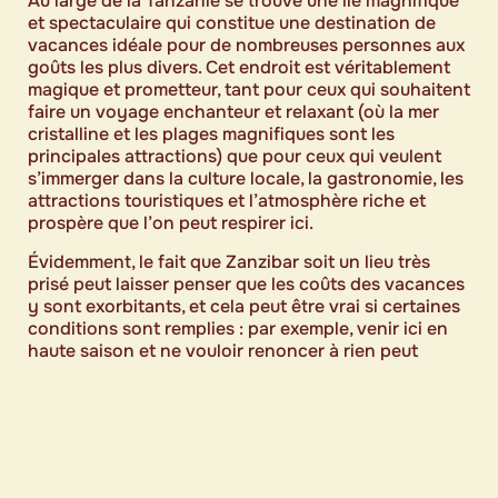
Au large de la Tanzanie se trouve une île magnifique
et spectaculaire qui constitue une destination de
vacances idéale pour de nombreuses personnes aux
goûts les plus divers. Cet endroit est véritablement
magique et prometteur, tant pour ceux qui souhaitent
faire un voyage enchanteur et relaxant (où la mer
cristalline et les plages magnifiques sont les
principales attractions) que pour ceux qui veulent
s’immerger dans la culture locale, la gastronomie, les
attractions touristiques et l’atmosphère riche et
prospère que l’on peut respirer ici.
Évidemment, le fait que Zanzibar soit un lieu très
prisé peut laisser penser que les coûts des vacances
y sont exorbitants, et cela peut être vrai si certaines
conditions sont remplies : par exemple, venir ici en
haute saison et ne vouloir renoncer à rien peut
coûter beaucoup d’argent par rapport au choix
d’options et de services un peu plus modestes.
Cependant, avec les bonnes astuces, vous pouvez
passer de bonnes vacances sans rien manquer et
sans devoir nécessairement dépenser une fortune :