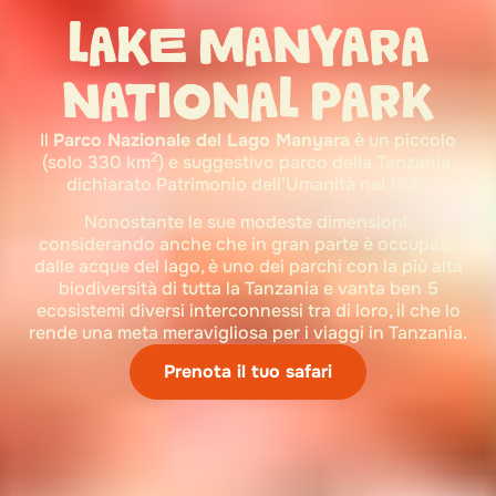
LAKE MANYARA
NATIONAL PARK
Il
Parco Nazionale del Lago Manyara
è un piccolo
2
(solo 330 km
) e suggestivo parco della Tanzania,
dichiarato Patrimonio dell’Umanità nel 1981.
Nonostante le sue modeste dimensioni,
considerando anche che in gran parte è occupato
dalle acque del lago, è uno dei parchi con la più alta
biodiversità di tutta la Tanzania e vanta ben 5
ecosistemi diversi interconnessi tra di loro, il che lo
rende una meta meravigliosa per i
viaggi in Tanzania
.
Prenota il tuo safari