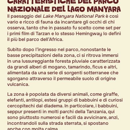
CARATTERISTICHE DEL PARCO
NAZIONALE DEL LAGO MANYARA
Il paesaggio del
Lake Manyara National Park
è così
vario e ricco di fauna da incantare gli occhi di chi
osserva, tanto che in passato fu scelto come set per
i primi film di Tarzan e lo stesso Hemingway lo definì
il più bel parco dell’Africa.
Subito dopo l’ingresso nel parco, nonostante le
basse precipitazioni della zona, ci si ritrova immersi
in una lussureggiante foresta pluviale caratterizzata
da grandi alberi di mogano, tamarindo, ficus e altri,
alimentata da una serie di sorgenti sotterranee che
sgorgano attraverso il permeabile suolo di origine
vulcanica.
La zona è popolata da diversi animali, come giraffe,
elefanti, antilopi, estesi gruppi di babbuini e di curiosi
cercopitechi dal diadema. In particolare, i babbuini,
seppur presenti in molti parchi della Tanzania, qui
sono piuttosto numerosi e facili da avvicinare, anzi,
incontrandoli sulla strada sterrata, si spostano
anche con molta calma.