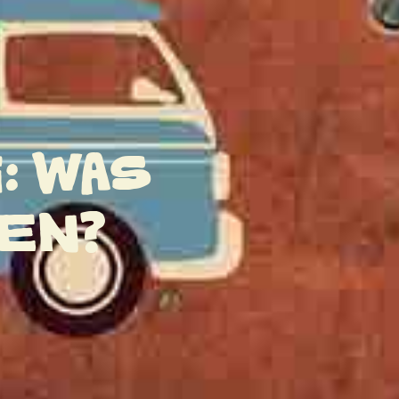
: WAS
KEN?