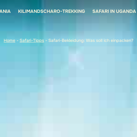
ANIA
KILIMANDSCHARO-TREKKING
SAFARI IN UGANDA
Home
-
Safari-Tipps
-
Safari-Bekleidung: Was soll ich einpacken?