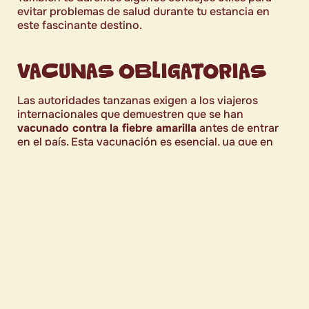
evitar problemas de salud durante tu estancia en
este fascinante destino.
VACUNAS OBLIGATORIAS
Las autoridades tanzanas exigen a los viajeros
internacionales que demuestren que se han
vacunado contra
la fiebre amarilla
antes de entrar
en el país. Esta vacunación es esencial, ya que en
Tanzania hay zonas donde esta enfermedad es
endémica
.
También se exigirán otras vacunas estándar, como
las de
la gripe, el herpes zóster, el sarampión y la
poliomielitis
. Sin un certificado de vacunación válido
o cartilla de vacunación, puedes tener problemas
para entrar en el país. Por ello, estas vacunas se
consideran
obligatorias
.
VACUNAS