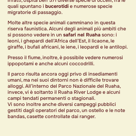
infatti, ospita ben 571 diverse specie di uccelli, fra le
quali spuntano i
bucerotidi
e numerose specie
migratorie di passaggio.
Molte altre specie animali camminano in questa
riserva faunistica. Alcuni degli animali più ambiti che
si possono vedere in un
safari nel Ruaha
sono: i
leoni, i ghepardi dell’Africa dell’Est, il licaone, le
giraffe, i bufali africani, le iene, i leopardi e le antilopi.
Presso il fiume, inoltre, è possibile vedere numerosi
ippopotami e anche alcuni coccodrilli.
Il parco risulta ancora oggi privo di insediamenti
umani, ma nei suoi dintorni non è difficile trovare
alloggi. All’interno del Parco Nazionale del Ruaha,
invece, vi è soltanto il Ruaha River Lodge e alcuni
campi tendati permanenti o stagionali.
Vi sono inoltre anche diversi campeggi pubblici
gestiti dagli operatori del parco, un ostello e le note
bandas, casette controllate dai ranger.