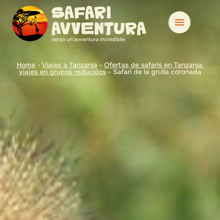
Home
-
Viajes a Tanzania
-
Ofertas de safaris en Tanzania:
viajes en grupos reducidos
-
Safari de la grulla coronada