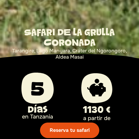
SAFARI DE LA GRULLA
CORONADA
Tarangire, Lago Manyara, Cráter del Ngorongoro,
Aldea Masai
5
Días
1130 €
en Tanzania
a partir de
Reserva tu safari