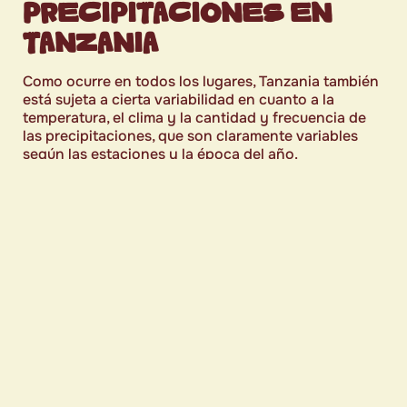
PRECIPITACIONES EN
TANZANIA
Como ocurre en todos los lugares, Tanzania también
está sujeta a cierta variabilidad en cuanto a la
temperatura, el clima y la cantidad y frecuencia de
las precipitaciones, que son claramente variables
según las estaciones y la época del año.
Además, las temperaturas también varían
dependiendo de dónde te encuentres, ya que este
país africano ofrece mucha variedad en cuanto a
terreno, pues hay montañas, lagos, cascadas y
zonas costeras que también influyen en la bajada o
subida de las temperaturas en el mismo periodo.
El clima en Tanzania es, de hecho, típicamente
tropical, sobre todo en las costas, y las temperaturas
oscilan entre 20°C y 32°C, con variaciones
considerables, como hemos dicho, según la altitud y
el terreno: la costa tiene más humedad, con una
media de entre 26 y 28°C, lo que contrasta con un