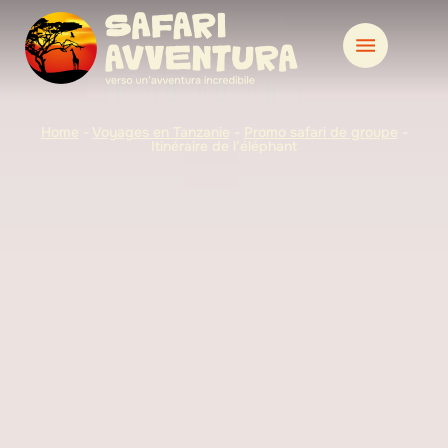
Home
-
Voyages en Tanzanie
-
Promo safari de groupe
-
Itinéraire de l’éléphant