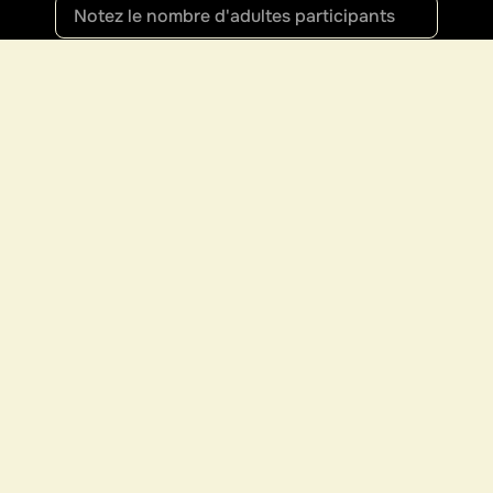
N.Enfants
Âge des enfants
Préférence pour la période
Journées de safari
Jours en mer
J'accepte la
Politique de confidentialité